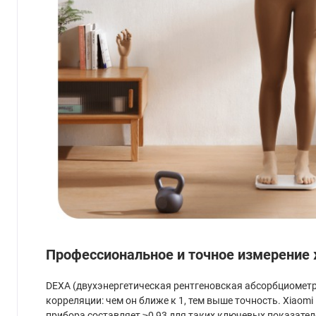
Профессиональное и точное измерение
DEXA (двухэнергетическая рентгеновская абсорбциометр
корреляции: чем он ближе к 1, тем выше точность. Xiao
прибора составляет ≥0,93 для таких ключевых показател