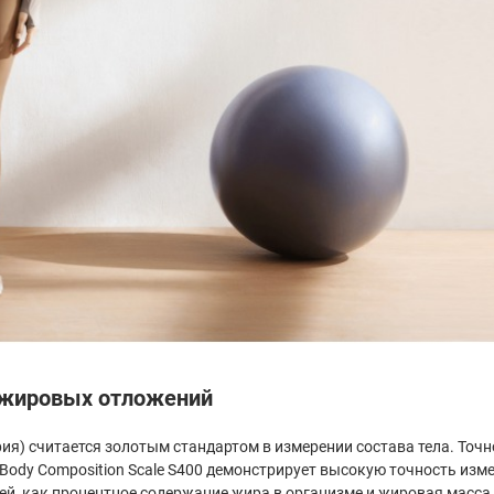
 жировых отложений
ия) считается золотым стандартом в измерении состава тела. Точ
mi Body Composition Scale S400 демонстрирует высокую точность и
ей, как процентное содержание жира в организме и жировая масса