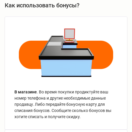
Как использовать бонусы?
В магазине
. Во время покупки продиктуйте ваш
номер телефона и другие необходимые данные
продавцу. Либо передайте бонусную карту для
списания бонусов. Сообщите сколько бонусов вы
хотите списать и получите скидку.