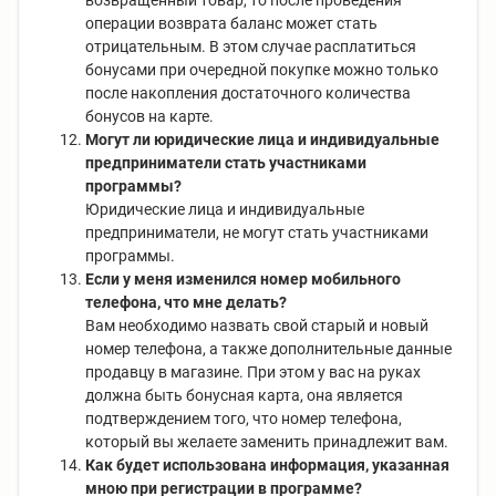
операции возврата баланс может стать
отрицательным. В этом случае расплатиться
бонусами при очередной покупке можно только
после накопления достаточного количества
бонусов на карте.
Могут ли юридические лица и индивидуальные
предприниматели стать участниками
программы?
Юридические лица и индивидуальные
предприниматели, не могут стать участниками
программы.
Если у меня изменился номер мобильного
телефона, что мне делать?
Вам необходимо назвать свой старый и новый
номер телефона, а также дополнительные данные
продавцу в магазине. При этом у вас на руках
должна быть бонусная карта, она является
подтверждением того, что номер телефона,
который вы желаете заменить принадлежит вам.
Как будет использована информация, указанная
мною при регистрации в программе?