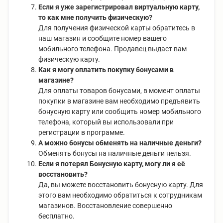
Если я уже зарегистрировал виртуальную карту,
то как мне получить физическую?
Для получения физической карты обратитесь в
наш магазин и сообщите номер вашего
мобильного телефона. Продавец выдаст вам
физическую карту.
Как я могу оплатить покупку бонусами в
магазине?
Для оплаты товаров бонусами, в момент оплаты
покупки в магазине вам необходимо предъявить
бонусную карту или сообщить номер мобильного
телефона, который вы использовали при
регистрации в программе.
А можно бонусы обменять на наличные деньги?
Обменять бонусы на наличные деньги нельзя.
Если я потерял Бонусную карту, могу ли я её
восстановить?
Да, вы можете восстановить бонусную карту. Для
этого вам необходимо обратиться к сотрудникам
магазинов. Восстановление совершенно
бесплатно.