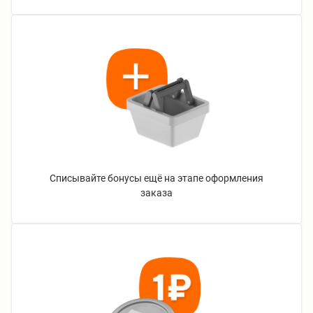
Списывайте бонусы ещё на этапе оформления
заказа