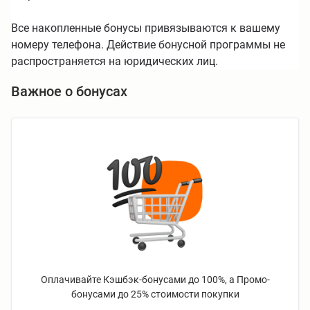
Все накопленные бонусы привязываются к вашему
номеру телефона. Действие бонусной программы не
распространяется на юридических лиц.
Важное о бонусах
Оплачивайте Кэшбэк-бонусами до 100%, а Промо-
бонусами до 25% стоимости покупки