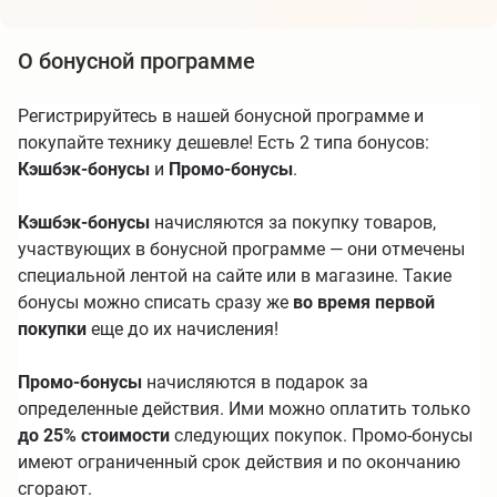
О бонусной программе
Регистрируйтесь в нашей бонусной программе и
покупайте технику дешевле! Есть 2 типа бонусов:
Кэшбэк-бонусы
и
Промо-бонусы
.
Кэшбэк-бонусы
начисляются за покупку товаров,
участвующих в бонусной программе — они отмечены
специальной лентой на сайте или в магазине. Такие
бонусы можно списать сразу же
во время первой
покупки
еще до их начисления!
Промо-бонусы
начисляются в подарок за
определенные действия. Ими можно оплатить только
до 25% стоимости
следующих покупок. Промо-бонусы
имеют ограниченный срок действия и по окончанию
сгорают.