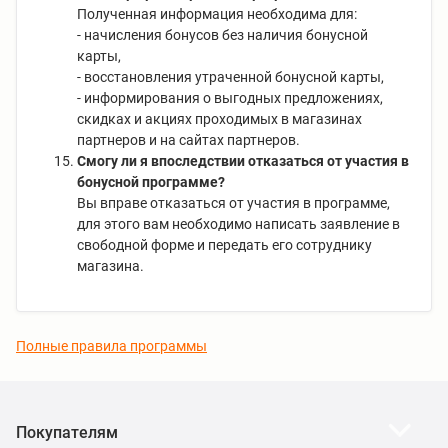
Полученная информация необходима для:
- начисления бонусов без наличия бонусной
карты,
- восстановления утраченной бонусной карты,
- информирования о выгодных предложениях,
скидках и акциях проходимых в магазинах
партнеров и на сайтах партнеров.
Смогу ли я впоследствии отказаться от участия в
бонусной программе?
Вы вправе отказаться от участия в программе,
для этого вам необходимо написать заявление в
свободной форме и передать его сотруднику
магазина.
Полные правила программы
Покупателям