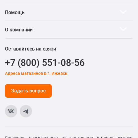
Помощь
О компании
Оставайтесь на связи
+7 (800) 551-08-56
Адреса магазинов в г. Ижевск
Задать вопрос
Сведения, размещенные на настоящем интернет-ресурсе,