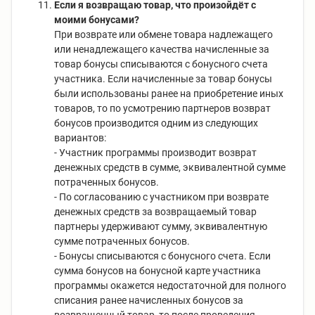
Если я возвращаю товар, что произойдёт с
моими бонусами?
При возврате или обмене товара надлежащего
или ненадлежащего качества начисленные за
товар бонусы списываются с бонусного счета
участника. Если начисленные за товар бонусы
были использованы ранее на приобретение иных
товаров, то по усмотрению партнеров возврат
бонусов производится одним из следующих
вариантов:
- Участник программы производит возврат
денежных средств в сумме, эквивалентной сумме
потраченных бонусов.
- По согласованию с участником при возврате
денежных средств за возвращаемый товар
партнеры удерживают сумму, эквивалентную
сумме потраченных бонусов.
- Бонусы списываются с бонусного счета. Если
сумма бонусов на бонусной карте участника
программы окажется недостаточной для полного
списания ранее начисленных бонусов за
возвращенный товар, то после проведения