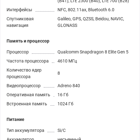
(B41), LTE 2300 (B40), LTE 700 (B28)
Интерфейсы
NFC, 802.11ax, Bluetooth 6.0
Спутниковая
Galileo, GPS, QZSS, Beidou, NAVIC,
навигация
GLONASS
Память и процессор
Процессор
Qualcomm Snapdragon 8 Elite Gen 5
Частота процессора
4610 МГц
Количество ядер
8
процессора
Видеопроцессор
Adreno 840
Оперативная память
16 Гб
Встроенная память
1024 Гб
Питание
Тип аккумулятора
Si/C
Аккумулятор
несъемный