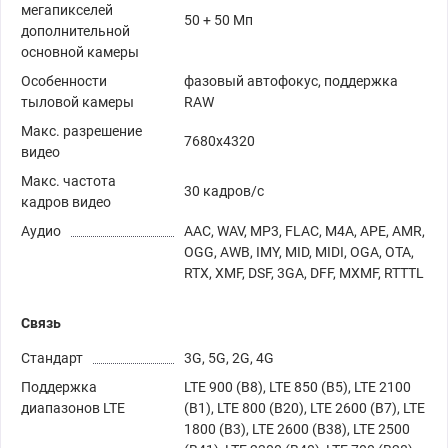
мегапикселей
50 + 50 Мп
дополнительной
основной камеры
Особенности
фазовый автофокус, поддержка
тыловой камеры
RAW
Макс. разрешение
7680x4320
видео
Макс. частота
30 кадров/с
кадров видео
Аудио
AAC, WAV, MP3, FLAC, M4A, APE, AMR,
OGG, AWB, IMY, MID, MIDI, OGA, OTA,
RTX, XMF, DSF, 3GA, DFF, MXMF, RTTTL
Связь
Стандарт
3G, 5G, 2G, 4G
Поддержка
LTE 900 (B8), LTE 850 (B5), LTE 2100
диапазонов LTE
(B1), LTE 800 (B20), LTE 2600 (B7), LTE
1800 (B3), LTE 2600 (B38), LTE 2500