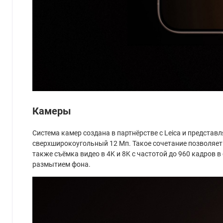
Камеры
Система камер создана в партнёрстве с Leica и представ
сверхширокоугольный 12 Мп. Такое сочетание позволяет
также съёмка видео в 4K и 8K с частотой до 960 кадров
размытием фона.