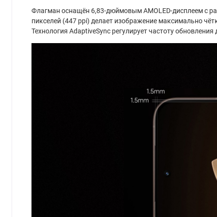
Флагман оснащён 6,83-дюймовым AMOLED-дисплеем с разр
пикселей (447 ppi) делает изображение максимально чёт
Технология AdaptiveSync регулирует частоту обновления 