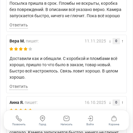
Посылка пришла в срок. Пломбы не вскрыты, коробка
без повреждений. В описании всё указано верно. Камера
запускается быстро, ничего не глючит. Пока всё хорошо
Ответить
Вера М.
пишет:
11.11.2025
0
Доставили как и обещали. С коробкой и пломбами всё
хорошо, пришло то что было в заказе, товар новый.
Быстро всё настроилось. Связь ловит хорошо. В целом
хорошо.
Ответить
Анна Я.
пишет:
16.10.2025
0
Заказ пришёл без задержек, статус обновлялся. Коробка
Позвонить
Город
Написать
Войти
Корзина
целая, это порадовало. По модели и комплектации всё
совпало. Камера запускается быстро, ничего не глючит.