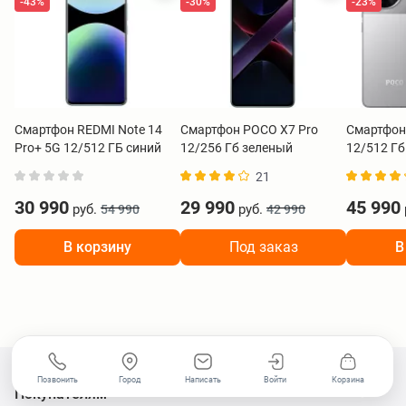
-43%
-30%
-23%
Смартфон REDMI Note 14
Смартфон POCO X7 Pro
Смартфон
Pro+ 5G 12/512 ГБ синий
12/256 Гб зеленый
12/512 Гб
21
30 990
29 990
45 990
руб.
руб.
54 990
42 990
В корзину
Под заказ
В
Позвонить
Город
Написать
Войти
Корзина
Покупателям