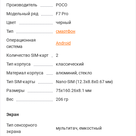
Производитель
POCO
Модельный ряд
F7 Pro
Цвет
черный
Тип
смартфон
Операционная
Android
система
Количество SIM-карт
2
Тип корпуса
классический
Материал корпуса
алюминий, стекло
Тип SIM-карты
Nano-SIM (12.3x8.8x0.67 мм)
Размеры
75x160.26x8.1 мм
Вес
206 гр
Экран
Тип сенсорного
мультитач, емкостный
экрана