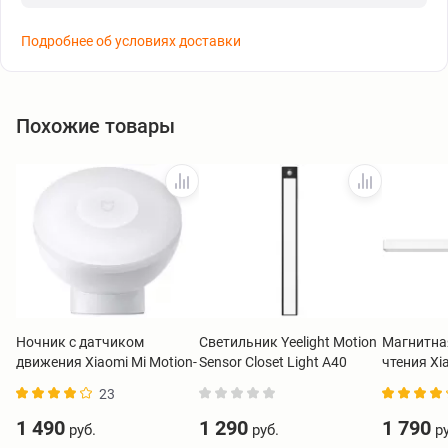
Подробнее об условиях доставки
Похожие товары
Ночник с датчиком
Светильник Yeelight Motion
Магнитна
движения Xiaomi Mi Motion-
Sensor Closet Light A40
чтения Xi
Activated Night Light 2
черный
Reading L
23
(Bluetooth) BHR5278GL
BHR8956
1 490
1 290
1 790
руб.
руб.
ру