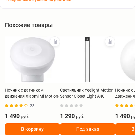
Похожие товары
Ночник с датчиком
Светильник Yeelight Motion
Ночник с
движения Xiaomi Mi Motion-
Sensor Closet Light A40
движения 
Activated Night Light 2
черный
Light 3 B
23
(Bluetooth) BHR5278GL
1 490
1 290
1 490
руб.
руб.
ру
В корзину
Под заказ
В