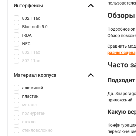
пользователей
Интерфейсы
Обзоры
802.11ac
Bluetooth 5.0
Подробное оп
IRDA
Обзор поможе
NFC
Сравнить мод
802.11ax
разных сцена
802.11aс
Часто 
802.11be
Материал корпуса
Bluetooth 5.1
Подходит 
Bluetooth 5.2
алюминий
Да. Snapdrag
Bluetooth 5.3
пластик
приложений.
Bluetooth 5.4
металл
Какую ве
Bluetooth 6.0
полиуретан
стекло
Конфигурация 
стекловолокно
переключение