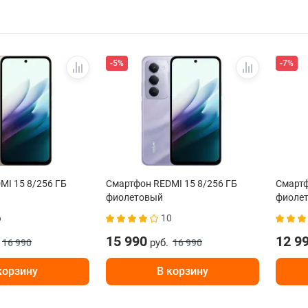
-5%
-7%
MI 15 8/256 ГБ
Смартфон REDMI 15 8/256 ГБ
Смартф
фиолетовый
фиоле
6
10
15 990
12 9
руб.
16 990
16 990
корзину
В корзину