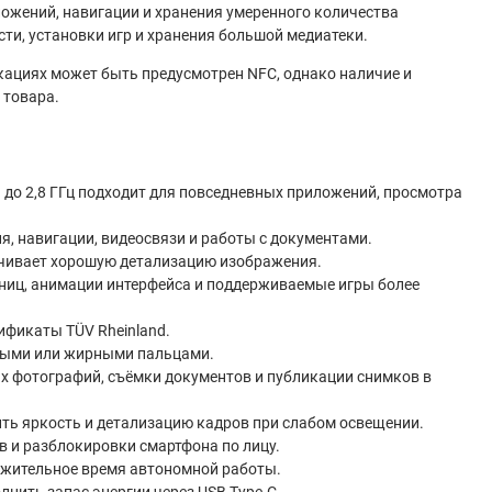
ложений, навигации и хранения умеренного количества
ти, установки игр и хранения большой медиатеки.
кациях может быть предусмотрен NFC, однако наличие и
 товара.
 до 2,8 ГГц подходит для повседневных приложений, просмотра
я, навигации, видеосвязи и работы с документами.
ечивает хорошую детализацию изображения.
ниц, анимации интерфейса и поддерживаемые игры более
ификаты TÜV Rheinland.
ными или жирными пальцами.
х фотографий, съёмки документов и публикации снимков в
ь яркость и детализацию кадров при слабом освещении.
в и разблокировки смартфона по лицу.
лжительное время автономной работы.
ить запас энергии через USB Type-C.