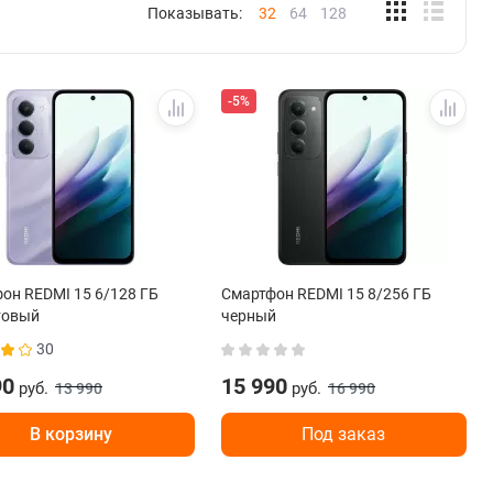
Показывать:
32
64
128
-5%
он REDMI 15 6/128 ГБ
Смартфон REDMI 15 8/256 ГБ
товый
черный
30
90
15 990
руб.
руб.
13 990
16 990
В корзину
Под заказ