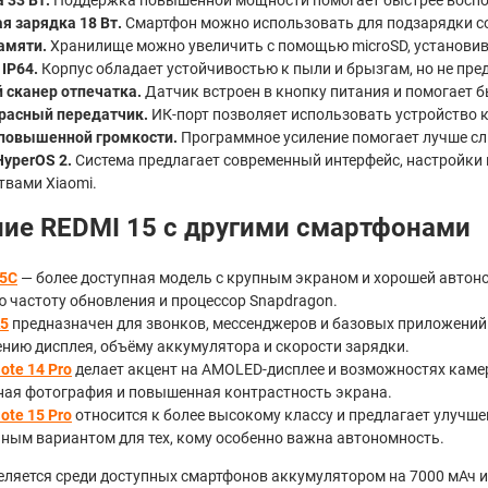
я зарядка 18 Вт.
Смартфон можно использовать для подзарядки со
амяти.
Хранилище можно увеличить с помощью microSD, установив 
IP64.
Корпус обладает устойчивостью к пыли и брызгам, но не пре
 сканер отпечатка.
Датчик встроен в кнопку питания и помогает 
расный передатчик.
ИК-порт позволяет использовать устройство к
повышенной громкости.
Программное усиление помогает лучше сл
HyperOS 2.
Система предлагает современный интерфейс, настройки
твами Xiaomi.
ие REDMI 15 с другими смартфонами
15C
— более доступная модель с крупным экраном и хорошей автоном
 частоту обновления и процессор Snapdragon.
A5
предназначен для звонков, мессенджеров и базовых приложений.
нию дисплея, объёму аккумулятора и скорости зарядки.
ote 14 Pro
делает акцент на AMOLED-дисплее и возможностях каме
ая фотография и повышенная контрастность экрана.
ote 15 Pro
относится к более высокому классу и предлагает улучше
ным вариантом для тех, кому особенно важна автономность.
ляется среди доступных смартфонов аккумулятором на 7000 мАч и 