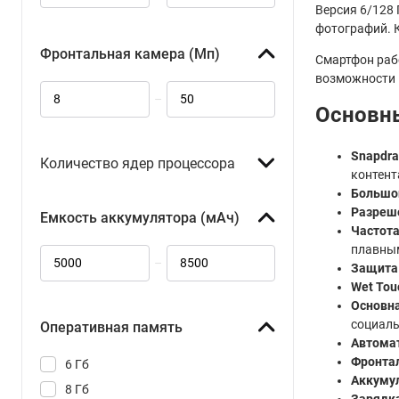
2710x1080
Версия 6/128 
2712x1220
фотографий. 
2756x1268
Фронтальная камера (Мп)
Смартфон раб
2772x1280
возможности 
–
3200x1440
Основны
Snapdra
Количество ядер процессора
контент
Большо
Разреше
Емкость аккумулятора (мАч)
Частота
плавны
–
Защита 
Wet Touc
Основна
социаль
Оперативная память
Автома
Фронтал
6 Гб
Аккумул
8 Гб
Зарядка