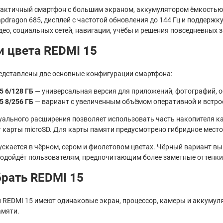
рактичный смартфон с большим экраном, аккумулятором ёмкостью 
pdragon 685, дисплей с частотой обновления до 144 Гц и поддерж
ео, социальных сетей, навигации, учёбы и решения повседневных з
и цвета REDMI 15
редставлены две основные конфигурации смартфона:
5 6/128 ГБ
— универсальная версия для приложений, фотографий, о
5 8/256 ГБ
— вариант с увеличенным объёмом оперативной и встрое
уального расширения позволяет использовать часть накопителя к
карты microSD. Для карты памяти предусмотрено гибридное место,
ускается в чёрном, сером и фиолетовом цветах. Чёрный вариант в
одойдёт пользователям, предпочитающим более заметные оттенки
рать REDMI 15
 REDMI 15 имеют одинаковые экран, процессор, камеры и аккумул
амяти.