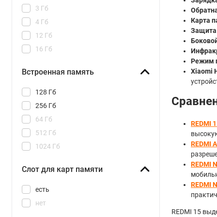
3 Гб
Обратна
Карта п
4 Гб
Защита 
12 Гб
Боковой
16 Гб
Инфрак
Режим 
Xiaomi 
Встроенная память
устройс
128 Гб
Сравнен
256 Гб
64 Гб
REDMI 
512 Гб
высокую
REDMI 
1024 Гб
разреше
REDMI N
Слот для карт памяти
мобильн
REDMI N
есть
практич
нет
REDMI 15 выде