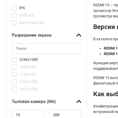
15T Pro
REDMI 15 — п
IPS
17 Ultra
процессор Sna
AMOLED
просмотра вид
17T
Super AMOLED
17T Pro
Версии 
C71
Разрешение экрана
В каталоге п
C81 Pro
C85
REDMI 1
REDMI 1
F7 Pro
2340x1080
F7 Ultra
Функция вирт
1600x720
поддерживает 
M8
1640x720
M8 Pro
REDMI 15 вып
2392x1080
фиолетовый п
X7
2400x1080
X7 Pro
Как выб
2608x1200
X8 Pro
Тыловая камера (Мп)
2656x1220
X8 Pro Max
Конфигурации
2670x1200
встроенной п
–