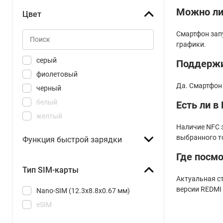
стеклопластик
Можно ли 
Цвет
Смартфон зап
графики.
серый
Поддержи
фиолетовый
Да. Смартфон 
черный
белый
Есть ли в
желтый
Наличие NFC з
зеленый
выбранного т
Функция быстрой зарядки
золотистый
Где посмо
коричневый
Тип SIM-карты
оранжевый
Актуальная с
розовый
версии REDMI 
Nano-SIM (12.3x8.8x0.67 мм)
серебристый
eSIM
синий