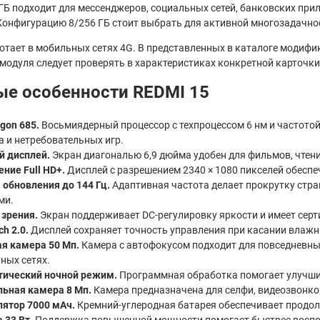
ГБ подходит для мессенджеров, социальных сетей, банковских при
Конфигурацию 8/256 ГБ стоит выбрать для активной многозадачнос
отает в мобильных сетях 4G. В представленных в каталоге модифи
модуля следует проверять в характеристиках конкретной карточки
е особенности REDMI 15
gon 685.
Восьмиядерный процессор с техпроцессом 6 нм и частотой
а и нетребовательных игр.
й дисплей.
Экран диагональю 6,9 дюйма удобен для фильмов, чтени
ние Full HD+.
Дисплей с разрешением 2340 × 1080 пикселей обесп
 обновления до 144 Гц.
Адаптивная частота делает прокрутку стра
ми.
зрения.
Экран поддерживает DC-регулировку яркости и имеет серт
h 2.0.
Дисплей сохраняет точность управления при касании влаж
я камера 50 Мп.
Камера с автофокусом подходит для повседневны
ных сетях.
тический ночной режим.
Программная обработка помогает улучшит
ьная камера 8 Мп.
Камера предназначена для селфи, видеозвонко
ятор 7000 мАч.
Кремний-углеродная батарея обеспечивает продо
 33 Вт.
Поддержка повышенной мощности помогает быстрее восполн