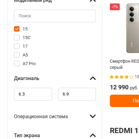
Модельный ряд
-7%
15
15C
17
A5
Смартфон RED
A7 Pro
серый
Note 14 Pro
1
Диагональ
Note 14 Pro+ 5G
12 990
руб.
Note 14S
–
Note 15
По
Note 15 Pro
Note 15 Pro 5G
Операционная система
Note 15 Pro+ 5G
REDMI 1
15T
Тип экрана