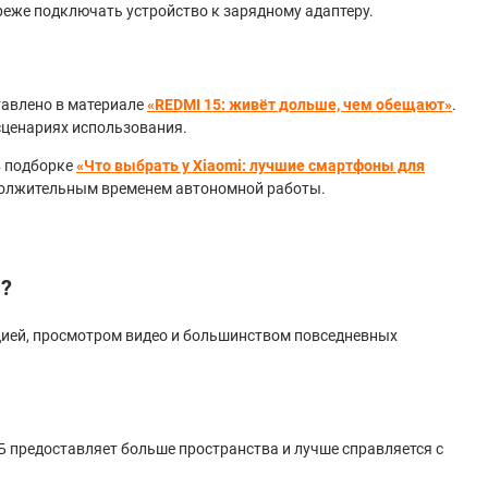
 реже подключать устройство к зарядному адаптеру.
тавлено в материале
«REDMI 15: живёт дольше, чем обещают»
.
сценариях использования.
в подборке
«Что выбрать у Xiaomi: лучшие смартфоны для
одолжительным временем автономной работы.
я?
цией, просмотром видео и большинством повседневных
Б предоставляет больше пространства и лучше справляется с