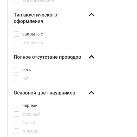
охватывающие
Headphones Neo
Тип акустического
оформления
закрытые
открытые
Полное отсутствие проводов
есть
нет
Основной цвет наушников
черный
бежевый
белый
голубой