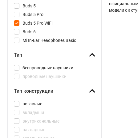
официальным п
Buds 5
модели с акт
Buds 5 Pro
Buds 5 Pro WiFi
Buds 6
Mi In-Ear Headphones Basic
OpenWear Stereo
Тип
OpenWear Stereo Pro
Type-C Earphones
беспроводные наушники
Buds 6 Active
проводные наушники
Buds 6 Lite
Тип конструкции
Buds 6 Play
Buds 6 Pro
вставные
Buds 8
вкладыши
Buds 8 Active
внутриканальные
Buds 8 Lite
накладные
Buds 8 Pro