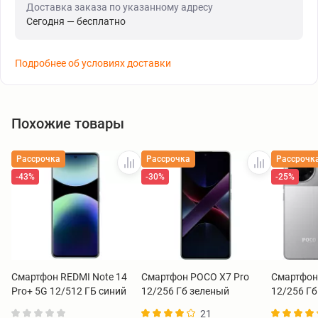
Доставка заказа по указанному адресу
Сегодня — бесплатно
Подробнее об условиях доставки
Похожие товары
Рассрочка
Рассрочка
Рассрочк
-43%
-30%
-25%
Смартфон REDMI Note 14
Смартфон POCO X7 Pro
Смартфон
Pro+ 5G 12/512 ГБ синий
12/256 Гб зеленый
12/256 Гб
21