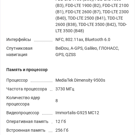
(B3), FDD-LTE 1900 (B2), FDD-LTE 2100
(B1), FDD-LTE 2600 (B7), TDD-LTE 2300
(B40), TDD-LTE 2500 (B41), TDD-LTE
2600 (B38), TDD-LTE 3500 (B42), TDD-
LTE 3500 (B48)
Интерфейсы
NFC, 802.11ax, Bluetooth 6.0
Спутниковая
BeiDou, A-GPS, Galileo, ГЛОНАСС,
навигация
GPS, QZSS
Память и процессор
Процессор
MediaTek Dimensity 9500s
Частота процессора
3730 МГц
Количество ядер
8
процессора
Видеопроцессор
Immortalis-G925 MC12
Оперативная память
12 Гб
Встроенная память
256 Гб