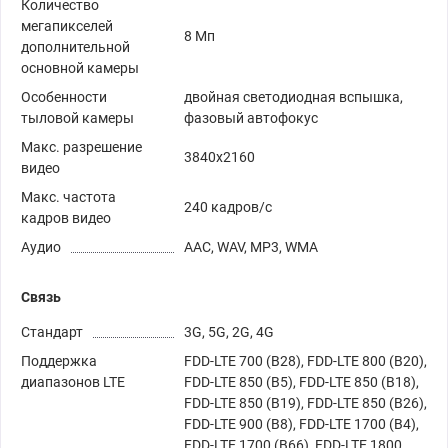
Количество
мегапикселей
8 Мп
дополнительной
основной камеры
Особенности
двойная светодиодная вспышка,
тыловой камеры
фазовый автофокус
Макс. разрешение
3840x2160
видео
Макс. частота
240 кадров/с
кадров видео
Аудио
AAC, WAV, MP3, WMA
Связь
Стандарт
3G, 5G, 2G, 4G
Поддержка
FDD-LTE 700 (B28), FDD-LTE 800 (B20),
диапазонов LTE
FDD-LTE 850 (B5), FDD-LTE 850 (B18),
FDD-LTE 850 (B19), FDD-LTE 850 (B26),
FDD-LTE 900 (B8), FDD-LTE 1700 (B4),
FDD-LTE 1700 (B66), FDD-LTE 1800