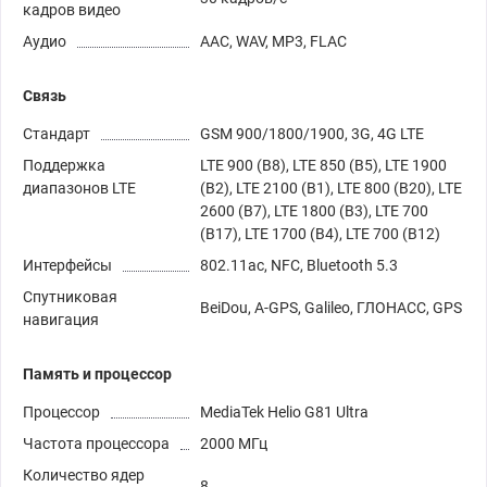
кадров видео
Аудио
AAC, WAV, MP3, FLAC
Связь
Стандарт
GSM 900/1800/1900, 3G, 4G LTE
Поддержка
LTE 900 (B8), LTE 850 (B5), LTE 1900
диапазонов LTE
(B2), LTE 2100 (B1), LTE 800 (B20), LTE
2600 (B7), LTE 1800 (B3), LTE 700
(B17), LTE 1700 (B4), LTE 700 (B12)
Интерфейсы
802.11ac, NFC, Bluetooth 5.3
Спутниковая
BeiDou, A-GPS, Galileo, ГЛОНАСС, GPS
навигация
Память и процессор
Процессор
MediaTek Helio G81 Ultra
Частота процессора
2000 МГц
Количество ядер
8