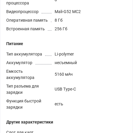
процессора
Видеопроцессор
Mali-G52 MC2
Оперативная память
8 Гб
Встроенная память
256 Гб
Питание
Тип аккумулятора
Li-polymer
Аккумулятор
несъемный
Емкость
5160 мАч
аккумулятора
Тип разъема для
USB Type-C
зарядки
Функция быстрой
есть
зарядки
Другие характеристики
Слот для карт