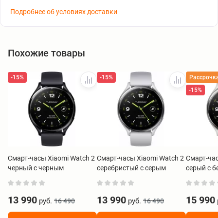
Подробнее об условиях доставки
Похожие товары
-15%
-15%
Рассрочк
-15%
Смарт-часы Xiaomi Watch 2
Смарт-часы Xiaomi Watch 2
Смарт-час
черный с черным
серебристый с серым
серый с 
ремешком BHR8035GL
ремешком BHR8034GL
ремешко
13 990
13 990
15 990
руб.
руб.
16 490
16 490