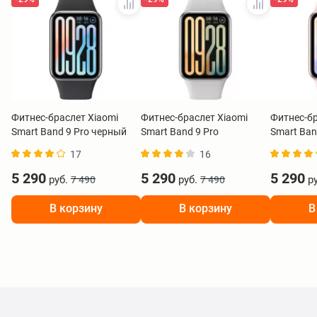
Фитнес-браслет Xiaomi
Фитнес-браслет Xiaomi
Фитнес-бр
Smart Band 9 Pro черный
Smart Band 9 Pro
Smart Ban
BHR8710GL
серебристый BHR8715GL
BHR8714
17
16
5 290
5 290
5 290
руб.
руб.
ру
7 490
7 490
В корзину
В корзину
В