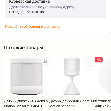
Курьерская доставка
Доставка заказа по указанному адресу
Сегодня — бесплатно
Подробнее об условиях доставки
Похожие товары
-4%
Датчик движения Xiaomi Mi
Датчик движения Xiaomi Mi
Датчик п
Motion Sensor YTC4041GL
Motion Sensor 2S
Яндекс с 
BHR8995GL
00521