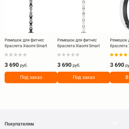
Ремешок для фитнес
Ремешок для фитнес
Ремешок 
браслета Xiaomi Smart
браслета Xiaomi Smart
браслета 
Band 8 Chain Strap черный
Band 8 Chain Strap белый
Band 8 Do
BHR7303GL
BHR7313GL
черно-бе
3 690
3 690
3 690
руб.
руб.
ру
Под заказ
Под заказ
В
Покупателям