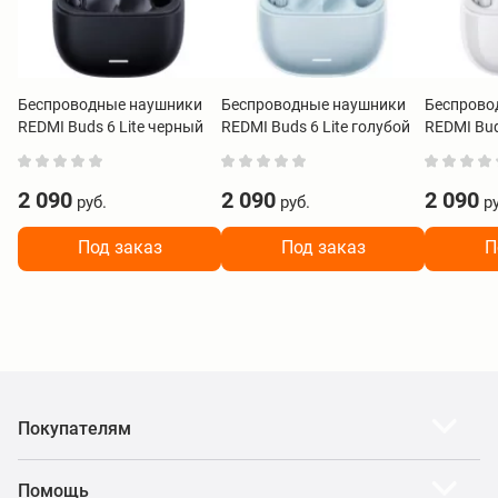
Беспроводные наушники
Беспроводные наушники
Беспрово
REDMI Buds 6 Lite черный
REDMI Buds 6 Lite голубой
REDMI Bud
BHR8653GL
BHR8660GL
BHR8655
2 090
2 090
2 090
руб.
руб.
ру
Под заказ
Под заказ
П
Покупателям
Помощь