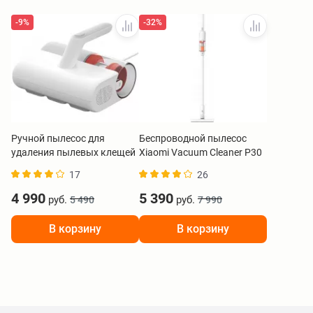
-9%
-32%
Ручной пылесос для
Беспроводной пылесос
удаления пылевых клещей
Xiaomi Vacuum Cleaner P30
Xiaomi Dust Mite Vacuum
BHR08J7EU
17
26
Cleaner 2 BHR8276EU
4 990
5 390
руб.
руб.
5 490
7 990
В корзину
В корзину