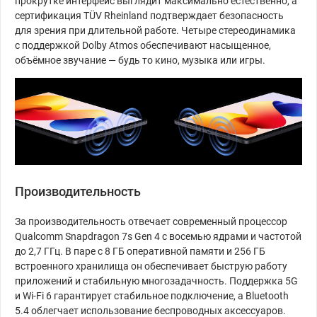
прокрутке интерфейс выглядит максимально естественно, а
сертификация TÜV Rheinland подтверждает безопасность
для зрения при длительной работе. Четыре стереодинамика
с поддержкой Dolby Atmos обеспечивают насыщенное,
объёмное звучание — будь то кино, музыка или игры.
Производительность
За производительность отвечает современный процессор
Qualcomm Snapdragon 7s Gen 4 с восемью ядрами и частотой
до 2,7 ГГц. В паре с 8 ГБ оперативной памяти и 256 ГБ
встроенного хранилища он обеспечивает быструю работу
приложений и стабильную многозадачность. Поддержка 5G
и Wi-Fi 6 гарантирует стабильное подключение, а Bluetooth
5.4 облегчает использование беспроводных аксессуаров.