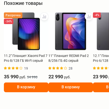
Похожие товары
-4%
Рассрочка
-34%
11.2" Планшет Xiaomi Pad 7
11" Планшет REDMI Pad 2
12.1" Пла
Pro 8/128 ГБ Wi-Fi серый
8/256 ГБ 4G серый
Pro 6/128
19
28
35 990
22 990
23 990
руб.
руб.
54 990
В корзину
В корзину
В