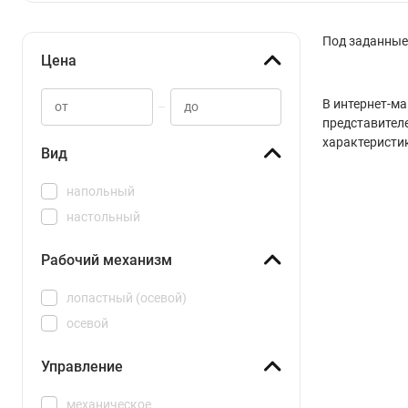
Под заданные 
Цена
В интернет-ма
–
представителе
характеристи
Вид
напольный
настольный
Рабочий механизм
лопастный (осевой)
осевой
Управление
механическое