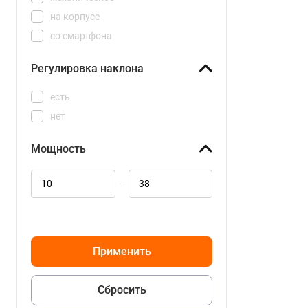
на корпусе
со смартфона
Регулировка наклона
есть
нет
Мощность
–