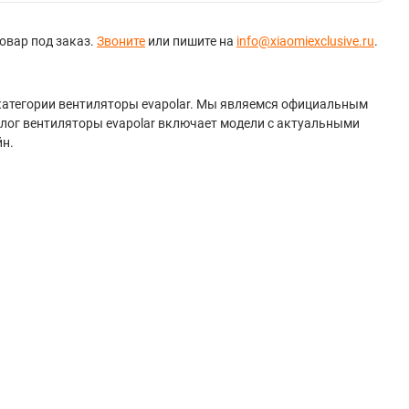
овар под заказ.
Звоните
или пишите на
info@xiaomiexclusive.ru
.
з категории вентиляторы evapolar. Мы являемся официальным
алог вентиляторы evapolar включает модели с актуальными
йн.