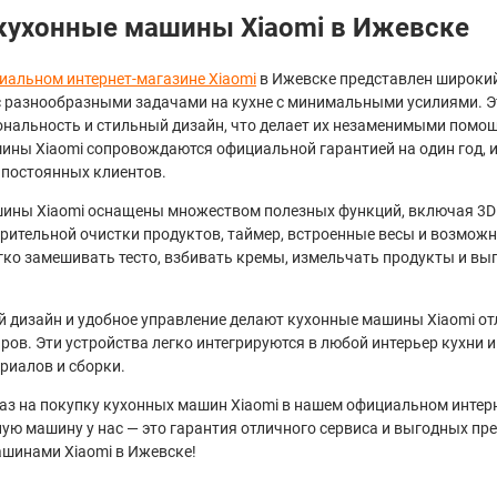
кухонные машины Xiaomi в Ижевске
иальном интернет-магазине Xiaomi
в Ижевске представлен широкий
с разнообразными задачами на кухне с минимальными усилиями. Эт
нальность и стильный дизайн, что делает их незаменимыми помощ
ины Xiaomi сопровождаются официальной гарантией на один год, 
 постоянных клиентов.
ины Xiaomi оснащены множеством полезных функций, включая 3D 
рительной очистки продуктов, таймер, встроенные весы и возможн
гко замешивать тесто, взбивать кремы, измельчать продукты и вы
 дизайн и удобное управление делают кухонные машины Xiaomi от
ров. Эти устройства легко интегрируются в любой интерьер кухни
риалов и сборки.
з на покупку кухонных машин Xiaomi в нашем официальном интерне
ую машину у нас — это гарантия отличного сервиса и выгодных пр
шинами Xiaomi в Ижевске!