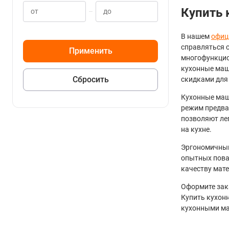
Купить 
–
В нашем
офиц
справляться 
многофункцио
кухонные маш
скидками для
Кухонные маш
режим предва
позволяют ле
на кухне.
Эргономичный
опытных пова
качеству мате
Оформите зака
Купить кухонн
кухонными ма