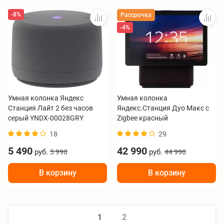
-8%
Рассрочка
-4%
Умная колонка Яндекс
Умная колонка
Станция Лайт 2 без часов
Яндекс.Станция Дуо Макс с
серый YNDX-00028GRY
Zigbee красный
18
29
5 490
42 990
руб.
руб.
5 990
44 990
В корзину
В корзину
1
2