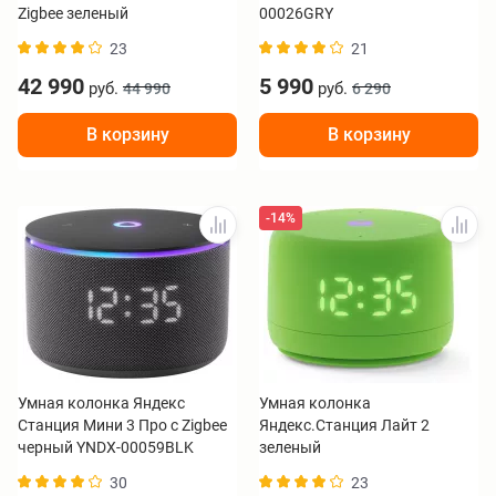
Zigbee зеленый
00026GRY
23
21
42 990
5 990
руб.
руб.
44 990
6 290
В корзину
В корзину
-14%
Умная колонка Яндекс
Умная колонка
Станция Мини 3 Про с Zigbee
Яндекс.Станция Лайт 2
черный YNDX-00059BLK
зеленый
30
23