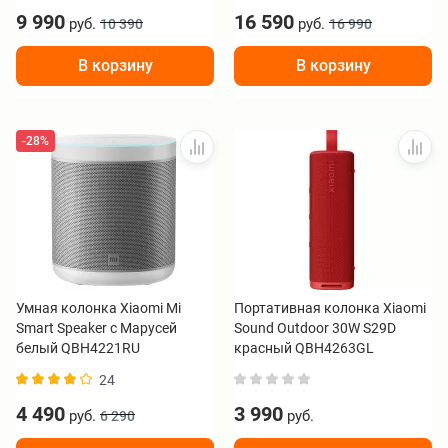
9 990
16 590
руб.
руб.
10 390
16 990
В корзину
В корзину
-28%
Умная колонка Xiaomi Mi
Портативная колонка Xiaomi
Smart Speaker с Марусей
Sound Outdoor 30W S29D
белый QBH4221RU
красный QBH4263GL
24
4 490
3 990
руб.
руб.
6 290