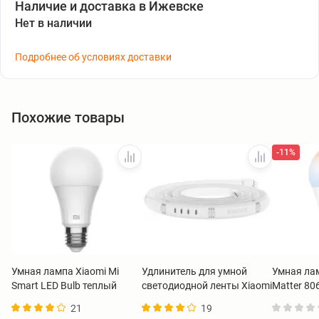
Наличие и доставка в Ижевске
Нет в наличии
Подробнее об условиях доставки
Похожие товары
-11%
Умная лампа Xiaomi Mi
Удлинитель для умной
Умная ла
Smart LED Bulb теплый
светодиодной ленты Xiaomi
Matter 8
белый GPX4026GL
Smart Lightstrip Extension
00551
21
19
BHR5934GL