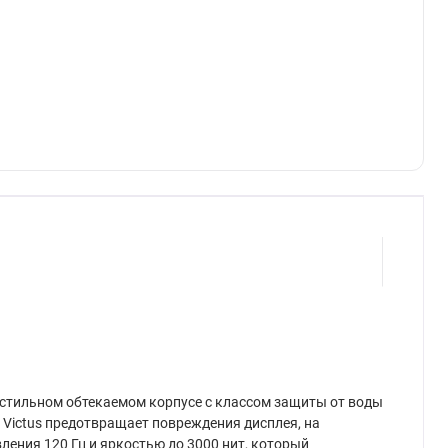
в стильном обтекаемом корпусе с классом защиты от воды
a Victus предотвращает повреждения дисплея, на
ения 120 Гц и яркостью до 3000 нит, который