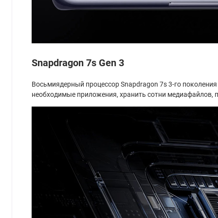
Snapdragon 7s Gen 3
Восьмиядерный процессор Snapdragon 7s 3-го поколения 
необходимые приложения, хранить сотни медиафайлов, п