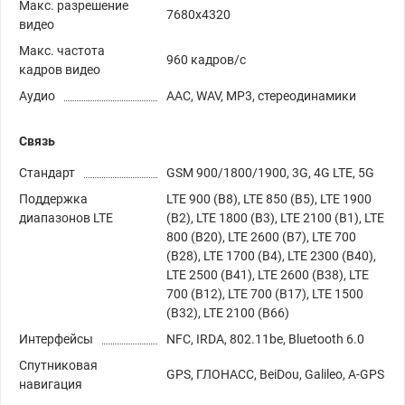
Макс. разрешение
7680x4320
видео
Макс. частота
960 кадров/с
кадров видео
Аудио
AAC, WAV, MP3, стереодинамики
Связь
Стандарт
GSM 900/1800/1900, 3G, 4G LTE, 5G
Поддержка
LTE 900 (B8), LTE 850 (B5), LTE 1900
диапазонов LTE
(B2), LTE 1800 (B3), LTE 2100 (B1), LTE
800 (B20), LTE 2600 (B7), LTE 700
(B28), LTE 1700 (B4), LTE 2300 (B40),
LTE 2500 (B41), LTE 2600 (B38), LTE
700 (B12), LTE 700 (B17), LTE 1500
(B32), LTE 2100 (B66)
Интерфейсы
NFC, IRDA, 802.11be, Bluetooth 6.0
Спутниковая
GPS, ГЛОНАСС, BeiDou, Galileo, A-GPS
навигация