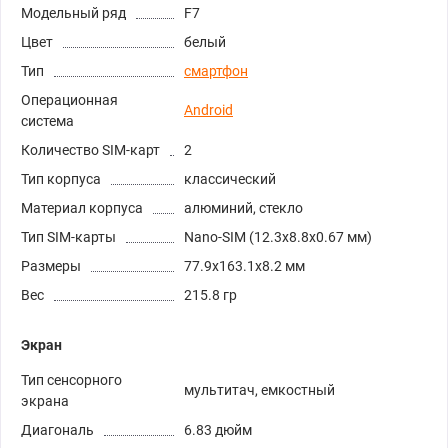
Модельный ряд
F7
Цвет
белый
Тип
смартфон
Операционная
Android
система
Количество SIM-карт
2
Тип корпуса
классический
Материал корпуса
алюминий, стекло
Тип SIM-карты
Nano-SIM (12.3x8.8x0.67 мм)
Размеры
77.9x163.1x8.2 мм
Вес
215.8 гр
Экран
Тип сенсорного
мультитач, емкостный
экрана
Диагональ
6.83 дюйм