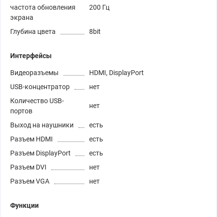
частота обновления
200 Гц
экрана
Глубина цвета
8bit
Интерфейсы
Видеоразъемы
HDMI, DisplayPort
USB-концентратор
нет
Количество USB-
нет
портов
Выход на наушники
есть
Разъем HDMI
есть
Разъем DisplayPort
есть
Разъем DVI
нет
Разъем VGA
нет
Функции