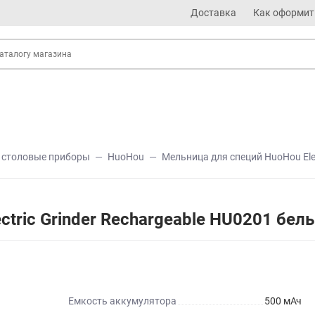
Доставка
Как оформит
и столовые приборы
HuoHou
Мельница для специй HuoHou Elec
tric Grinder Rechargeable HU0201 бел
Емкость аккумулятора
500 мАч