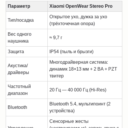
Параметр
Xiaomi OpenWear Stereo Pro
Открытое ухо, дужка за ухо
Тип/посадка
(трёхточечная опора)
Вес одного
≈ 9,7 г
наушника
Защита
IP54 (пыль и брызги)
Многодрайверная система:
Акустика/
динамик 18×13 мм + 2 BA + PZT
драйверы
твитер
Частотный
20 Гц — 40 000 Гц (Hi-Res)
диапазон
Bluetooth 5.4, мультипоинт (2
Bluetooth
устройства)
Сенсорные жесты